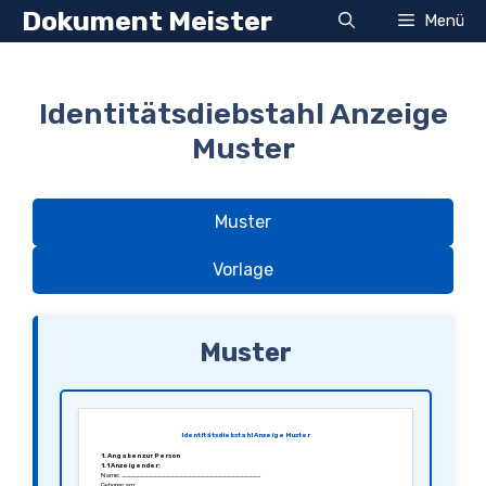
Zum
Dokument Meister
Menü
Inhalt
springen
Identitätsdiebstahl Anzeige
Muster
Muster
Vorlage
Muster
Identitätsdiebstahl Anzeige Muster
1. Angaben zur Person
1.1 Anzeigender:
Name: ________________________________
Geboren am: ________________________________