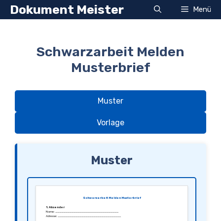
Zum
Dokument Meister
Menü
Inhalt
springen
Schwarzarbeit Melden
Musterbrief
Muster
Vorlage
Muster
Schwarzarbeit Melden Musterbrief
1. Absender
Name: ________________________________
Adresse: ________________________________
________________________________