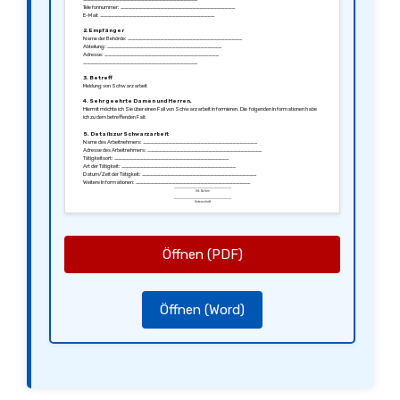
Telefonnummer: ________________________________
E-Mail: ________________________________
2. Empfänger
Name der Behörde: ________________________________
Abteilung: ________________________________
Adresse: ________________________________
________________________________
3. Betreff
Meldung von Schwarzarbeit
4. Sehr geehrte Damen und Herren,
Hiermit möchte ich Sie über einen Fall von Schwarzarbeit informieren. Die folgenden Informationen habe
ich zu dem betreffenden Fall:
5. Details zur Schwarzarbeit
Name des Arbeitnehmers: ________________________________
Adresse des Arbeitnehmers: ________________________________
Tätigkeitsort: ________________________________
Art der Tätigkeit: ________________________________
Datum/Zeit der Tätigkeit: ________________________________
Weitere Informationen: ________________________________
________________________________
Ort, Datum
6. Zusätzliche Informationen
________________________________
Unterschrift
Falls Sie weitere Informationen benötigen oder Fragen haben, stehe ich Ihnen gerne zur Verfügung. Sie
können mich unter den oben angegebenen Kontaktdaten erreichen.
7. Anonymität
Ich bitte darum, meine Identität vertraulich zu behandeln und nicht an Dritte weiterzugeben.
Öffnen (PDF)
8. Datenschutz
Die in diesem Schreiben enthaltenen personenbezogenen Daten werden nur zur Bearbeitung meines
Anliegens verwendet und nicht an unbefugte Dritte weitergegeben.
9. Abschluss
Vielen Dank für Ihre Unterstützung und Ihre Bemühungen in dieser Angelegenheit.
Mit freundlichen Grüßen,
Öffnen (Word)