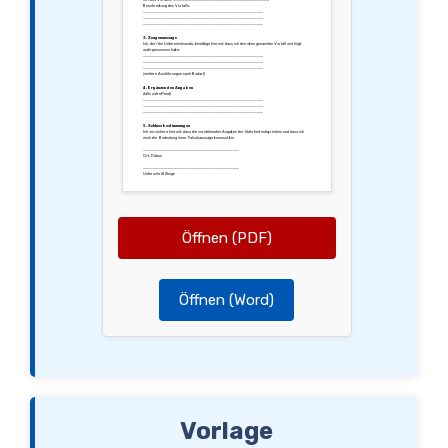
Beschreibung des Vorfalls:
________________________________________
________________________________________
________________________________________
3. Zeugenaussage
Ich, der/die Unterzeichnende, bestätige hiermit, dass ich den oben genannten Vorfall wie folgt
wahrgenommen habe:
________________________________________
________________________________________
________________________________________
(weitere Ausführungen nach Bedarf)
4. Ergänzenden Angaben
(falls zutreffend)
________________________________________
________________________________________
________________________________________
5. Schlussbestimmungen
Ich versichere hiermit, dass die vorstehenden Angaben der Wahrheit entsprechen und dass ich
mich der Bedeutung einer Falschaussage bewusst bin.
________________________________
Ort, Datum
________________________________
Unterschrift Zeuge
Öffnen (PDF)
Öffnen (Word)
Vorlage