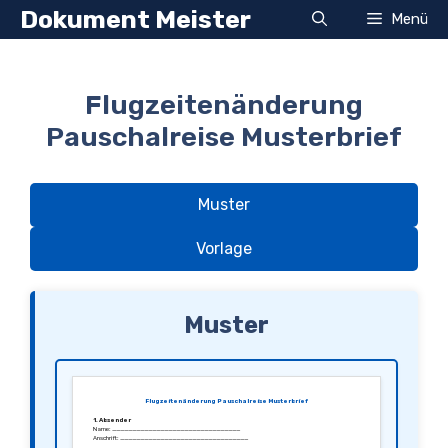
Zum
Dokument Meister
Menü
Inhalt
springen
Flugzeitenänderung
Pauschalreise Musterbrief
Muster
Vorlage
Muster
Flugzeitenänderung Pauschalreise Musterbrief
1. Absender
Name: ________________________________
Anschrift: ________________________________
________________________________