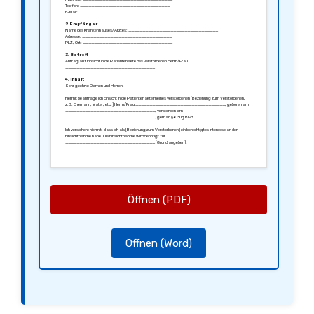
Telefon: ________________________________
E-Mail: ________________________________
2. Empfänger
Name des Krankenhauses/Arztes: ________________________________
Adresse: ________________________________
PLZ, Ort: ________________________________
3. Betreff
Antrag auf Einsicht in die Patientenakte des verstorbenen Herrn/Frau
________________________________
4. Inhalt
Sehr geehrte Damen und Herren,
hiermit beantrage ich Einsicht in die Patientenakte meines verstorbenen [Beziehung zum Verstorbenen,
z.B. Ehemann, Vater, etc.] Herrn/Frau ________________________________, geboren am
________________________________, verstorben am
________________________________, gemäß § 630g BGB.
Ich versichere hiermit, dass ich als [Beziehung zum Verstorbenen] ein berechtigtes Interesse an der
Einsichtnahme habe. Die Einsichtnahme wird benötigt für
________________________________ [Grund angeben].
Ich bitte um eine Terminvereinbarung zur Einsichtnahme oder die Zusendung von Kopien der Patientenakte
an die oben genannte Adresse.
Mit freundlichen Grüßen,
________________________________
[Ort, Datum]
________________________________
Öffnen (PDF)
[Unterschrift]
5. Anlagen
Eine Kopie der Sterbeurkunde
Eine Kopie des Personalausweises
Öffnen (Word)