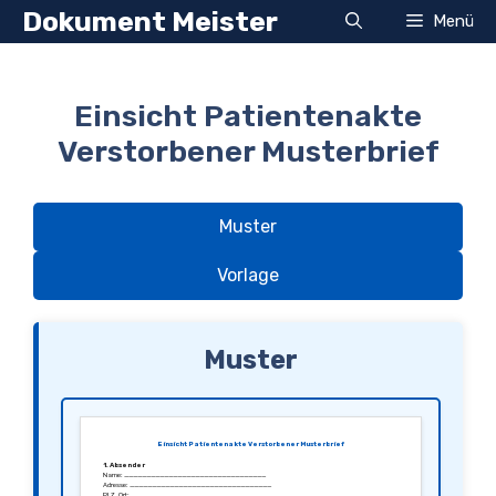
Zum
Dokument Meister
Menü
Inhalt
springen
Einsicht Patientenakte
Verstorbener Musterbrief
Muster
Vorlage
Muster
Einsicht Patientenakte Verstorbener Musterbrief
1. Absender
Name: ________________________________
Adresse: ________________________________
PLZ, Ort: ________________________________